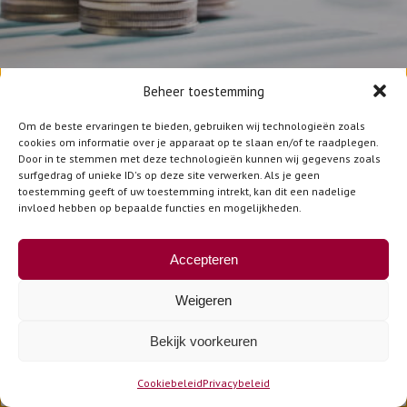
Beheer toestemming
De financiering van de
Om de beste ervaringen te bieden, gebruiken wij technologieën zoals
cookies om informatie over je apparaat op te slaan en/of te raadplegen.
sociale zekerheid
Door in te stemmen met deze technologieën kunnen wij gegevens zoals
surfgedrag of unieke ID's op deze site verwerken. Als je geen
toestemming geeft of uw toestemming intrekt, kan dit een nadelige
invloed hebben op bepaalde functies en mogelijkheden.
2025 was een bijzonder jaar, door het
aantreden van een nieuwe regering met
Accepteren
grote ambities, ondanks de belangrijke
begrotingsuitdagingen en een verouderende
Weigeren
bevolking, waardoor de duurzaamheid van
Bekijk voorkeuren
onze openbare financiën zwaar onder druk
komt te staan.
Cookiebeleid
Privacybeleid