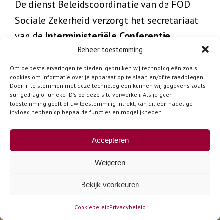
De dienst Beleidscoördinatie van de FOD
Sociale Zekerheid verzorgt het secretariaat
van de
Interministeriële Conferentie
Beheer toestemming
Handicap
(“IMC Handicap”), het
overlegplatform tussen de federale
Om de beste ervaringen te bieden, gebruiken wij technologieën zoals
cookies om informatie over je apparaat op te slaan en/of te raadplegen.
overheid, de gemeenschappen en de
Door in te stemmen met deze technologieën kunnen wij gegevens zoals
surfgedrag of unieke ID's op deze site verwerken. Als je geen
gewesten over handicapgebonden
toestemming geeft of uw toestemming intrekt, kan dit een nadelige
aangelegenheden.
invloed hebben op bepaalde functies en mogelijkheden.
In 2025 werd de IMC Handicap opnieuw
Accepteren
opgestart voor de nieuwe legislatuur. Voor
Weigeren
deze legislatuur maakt de IMC Handicap
Bekijk voorkeuren
deel uit van de algemene IMC “Gelijke
kansen, handicap en racismebestrijding “. De
Cookiebeleid
Privacybeleid
IMC Handicap brengt de ministers van het